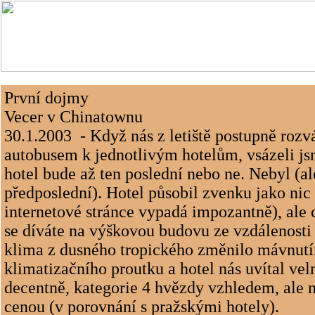
První dojmy
Vecer v Chinatownu
30.1.2003
- Když nás z letiště postupně rozv
autobusem k jednotlivým hotelům, vsázeli jsme
hotel bude až ten poslední nebo ne. Nebyl (al
předposlední). Hotel působil zvenku jako ni
internetové stránce vypadá impozantně), ale 
se díváte na výškovou budovu ze vzdálenosti
klima z dusného tropického změnilo mávnut
klimatizačního proutku a hotel nás uvítal ve
decentně, kategorie 4 hvězdy vzhledem, ale 
cenou (v porovnání s pražskými hotely).