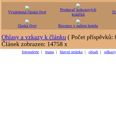
Prodavač kokosových
Vyzdobená čínská čtvrt
Tr
koláčků
čínská čtvrt
Recepce v našem hotelu
Ohlasy a vzkazy k článku
( Počet příspěvků: 
Článek zobrazen: 14758 x
fotogalerie
|
mapa
|
hlavní stránka
|
obsah
|
odkazy