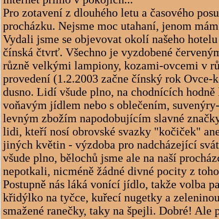
Pro zotavení z dlouhého letu a časového pos
procházku. Nejsme moc utahaní, jenom máme
Vydali jsme se objevovat okolí našeho hotel
čínská čtvrť. Všechno je vyzdobené červeným
různě velkými lampiony, kozami-ovcemi v 
provedení (1.2.2003 začne čínský rok Ovce-k
dusno. Lidí všude plno, na chodnících hodně
voňavým jídlem nebo s oblečením, suvenýry-
levným zbožím napodobujícím slavné značk
lidi, kteří nosí obrovské svazky "kočiček" a
jiných květin - výzdoba pro nadcházející svát
všude plno, bělochů jsme ale na naší prochá
nepotkali, nicméně žádné divné pocity z to
Postupně nás láká vonící jídlo, takže volba p
křidýlko na tyčce, kuřecí nugetky a zelenino
smažené ranečky, taky na špejli. Dobré! Ale p