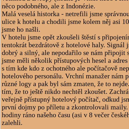
něco podobného, ale z Indonézie.
Malá veselá historka - netrefili jsme správn
ulice k hotelu a chodili jsme kolem něj asi 1
jsme ho našli.
V hotelu jsme opět zkoušeli štěstí s připojení
tentokrát bezdrátově z hotelové haly. Signál 
dobrý a silný, ale nepodařilo se nám připojit 
jsme měli několik přístupových hesel a adre
s tím kde kdo z ochotného ale počítačově nep
hotelového personálu. Vrchní manažer nám př
různé logy a pak byl sám zmaten, že to nejde
tím, že to ještě nikdo nechtěl zkoušet. Zachrá
veřejně přístupný hotelový počítač, odkud js
první dojmy po příletu a zkontrolovali maily.
hodiny ráno našeho času (asi v 8 večer české
zalehli.