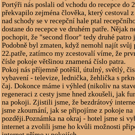
Portýři nás poslali od vchodu do recepce do 2
překvapilo zejména člověka, který cestoval z 
nad schody se v recepční hale ptal recepčního
dostane do recepce ve druhém patře. Nějak 
pochopit, že "second floor" tedy druhé patro j
Podobně byl zmaten, když nemohl najít svůj 
22.patře, zatímco my zcestovalí víme, že prvn
čísle pokoje většinou znamená číslo patra.
Pokoj nás příjemně potěšil, útulný, světlý, či
vybavení - televize, lednička, žehlička s prk
čaj. Dokonce máme i výhled (nikoliv na stave
regeneraci z cesty jsme hned zkoušeli, jak fu
na pokoji. Zjistili jsme, že bezdrátový interne
jsme zkoumání, jak se připojíme z pokoje na 
později.Poznámka na okraj - hotel jsme si vyb
internet a zvolili jsme ho kvůli možnosti přip
internet přímo v pokojích...