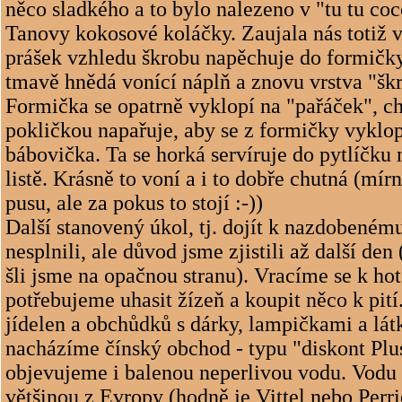
něco sladkého a to bylo nalezeno v "tu tu coc
Tanovy kokosové koláčky. Zaujala nás totiž 
prášek vzhledu škrobu napěchuje do formičky
tmavě hnědá vonící náplň a znovu vrstva "šk
Formička se opatrně vyklopí na "pařáček", ch
pokličkou napařuje, aby se z formičky vyklop
bábovička. Ta se horká servíruje do pytlíčk
listě. Krásně to voní a i to dobře chutná (mírn
pusu, ale za pokus to stojí :-))
Další stanovený úkol, tj. dojít k nazdobené
nesplnili, ale důvod jsme zjistili až další den
šli jsme na opačnou stranu). Vracíme se k hot
potřebujeme uhasit žízeň a koupit něco k pití
jídelen a obchůdků s dárky, lampičkami a lá
nacházíme čínský obchod - typu "diskont Plu
objevujeme i balenou neperlivou vodu. Vodu 
většinou z Evropy (hodně je Vittel nebo Per