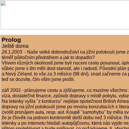
Prolog
Ještě doma
26.1.2003
- Naše velké dobrodružství na jižní polokouli jsme z
téměř půlročním předstihem a jak to dopadlo?
Vlivem různých okolností jsme byli nuceni cestu posunout, úpln
vůbec jsme s tím měli dost starostí, ale i radostí. Původní plán 
a Nový Zéland, to vše za 3 měsíce (98 dní), snad začneme za p
teď se dozvíte, čím vším jsme prošli.
září 2002 - plánujeme cestu a zjišťujeme, co musíme všechno za
víza, dostatečné finance, způsob dopravy v místě pobytu, vybav
Na letenky vyšla "z konkurzu" nejlépe společnost British Airw
dopravy na jižní polokouili jsme po mnoha konzultacích s lite
zvolili pronájem auta, resp. aut. Koupě "samohybu" by měla sv
že je člověk na jednom kontinentě delší dobu než 3 měsíce. R
letenky a po internetu hledali autopůjčovnu, která nás vyjde nej
přitom spolehlivost a bude splňovat, co požadujeme, tj. abych