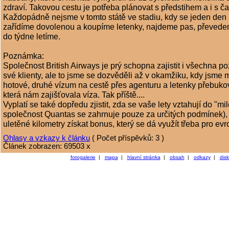
zdraví. Takovou cestu je potřeba plánovat s předstihem a i s č
Každopádně nejsme v tomto státě ve stadiu, kdy se jeden den
zařídíme dovolenou a koupíme letenky, najdeme pas, převede
do týdne letíme.
Poznámka:
Společnost British Airways je prý schopna zajistit i všechna p
své klienty, ale to jsme se dozvěděli až v okamžiku, kdy jsme m
hotové, druhé vízum na cestě přes agenturu a letenky přebuko
která nám zajišťovala víza. Tak příště....
Vyplatí se také dopředu zjistit, zda se vaše lety vztahují do "mil
společnost Quantas se zahrnuje pouze za určitých podmínek), 
uletěné kilometry získat bonus, který se dá využít třeba pro ev
Ohlasy a vzkazy k článku
( Počet příspěvků: 3 )
Článek zobrazen: 69503 x
fotogalerie
|
mapa
|
hlavní stránka
|
obsah
|
odkazy
|
dis