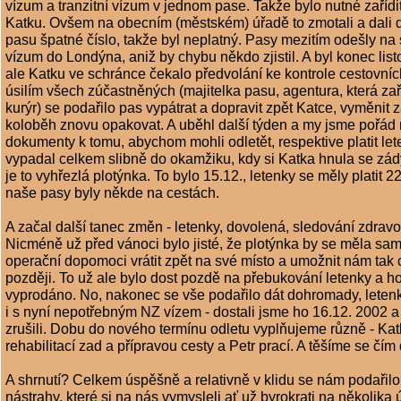
vízum a tranzitní vízum v jednom pase. Takže bylo nutné zařídit
Katku. Ovšem na obecním (městském) úřadě to zmotali a dali 
pasu špatné číslo, takže byl neplatný. Pasy mezitím odešly na
vízum do Londýna, aniž by chybu někdo zjistil. A byl konec lis
ale Katku ve schránce čekalo předvolání ke kontrole cestovní
úsilím všech zúčastněných (majitelka pasu, agentura, která zař
kurýr) se podařilo pas vypátrat a dopravit zpět Katce, vyměnit 
koloběh znovu opakovat. A uběhl další týden a my jsme pořád
dokumenty k tomu, abychom mohli odletět, respektive platit let
vypadal celkem slibně do okamžiku, kdy si Katka hnula se zády 
je to vyhřezlá plotýnka. To bylo 15.12., letenky se měly platit 2
naše pasy byly někde na cestách.
A začal další tanec změn - letenky, dovolená, sledování zdravot
Nicméně už před vánoci bylo jisté, že plotýnka by se měla sa
operační dopomoci vrátit zpět na své místo a umožnit nám tak 
později. To už ale bylo dost pozdě na přebukování letenky a h
vyprodáno. No, nakonec se vše podařilo dát dohromady, let
i s nyní nepotřebným NZ vízem - dostali jsme ho 16.12. 2002 a
zrušili. Dobu do nového termínu odletu vyplňujeme různě - Kat
rehabilitací zad a přípravou cesty a Petr prací. A těšíme se čím d
A shrnutí? Celkem úspěšně a relativně v klidu se nám podařil
nástrahy, které si na nás vymysleli ať už byrokrati na několika