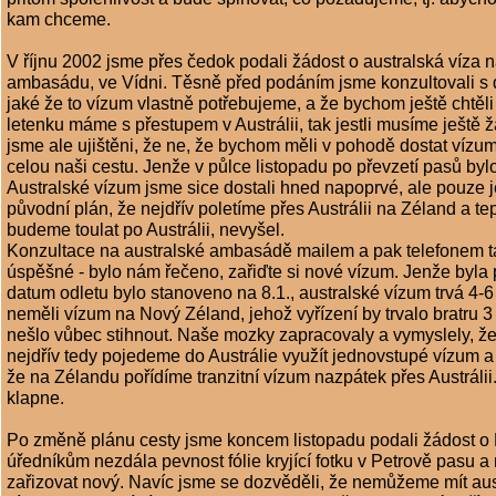
kam chceme.
V říjnu 2002 jsme přes čedok podali žádost o australská víza n
ambasádu, ve Vídni. Těsně před podáním jsme konzultovali s
jaké že to vízum vlastně potřebujeme, a že bychom ještě chtěli
letenku máme s přestupem v Austrálii, tak jestli musíme ještě žá
jsme ale ujištěni, že ne, že bychom měli v pohodě dostat vízum
celou naši cestu. Jenže v půlce listopadu po převzetí pasů byl
Australské vízum jsme sice dostali hned napoprvé, ale pouze 
původní plán, že nejdřív poletíme přes Austrálii na Zéland a t
budeme toulat po Austrálii, nevyšel.
Konzultace na australské ambasádě mailem a pak telefonem 
úspěšné - bylo nám řečeno, zařiďte si nové vízum. Jenže byla 
datum odletu bylo stanoveno na 8.1., australské vízum trvá 4-6 
neměli vízum na Nový Zéland, jehož vyřízení by trvalo bratru 3
nešlo vůbec stihnout. Naše mozky zapracovaly a vymyslely, že
nejdřív tedy pojedeme do Austrálie využít jednovstupé vízum a
že na Zélandu pořídíme tranzitní vízum nazpátek přes Austrálii
klapne.
Po změně plánu cesty jsme koncem listopadu podali žádost o 
úředníkům nezdála pevnost fólie kryjící fotku v Petrově pasu a 
zařizovat nový. Navíc jsme se dozvěděli, že nemůžeme mít au