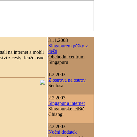
31.1.2003
Singapurem pěšky v
dešti
ali na internet a mohli
Obchodní centrum
ství z cesty. Jenže osud
Singapuru
1.2.2003
Z ostrova na ostrov
Sentosa
2.2.2003
Singapur a internet
Singapurské letiště
Chiangi
2.2.2003
Noční dodatek