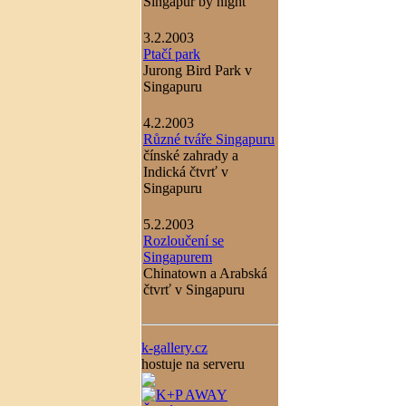
Singapur by night
3.2.2003
Ptačí park
Jurong Bird Park v
Singapuru
4.2.2003
Různé tváře Singapuru
čínské zahrady a
Indická čtvrť v
Singapuru
5.2.2003
Rozloučení se
Singapurem
Chinatown a Arabská
čtvrť v Singapuru
k-gallery.cz
hostuje na serveru