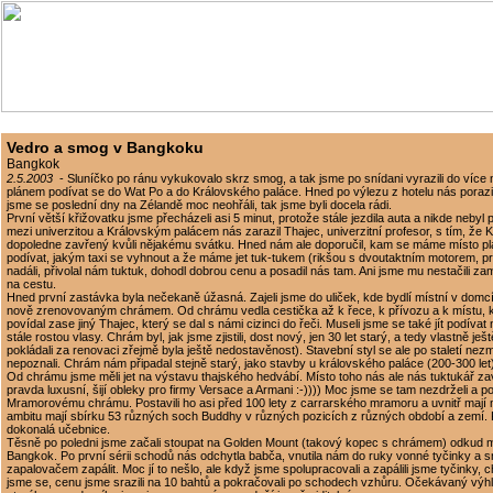
Vedro a smog v Bangkoku
Bangkok
2.5.2003
- Sluníčko po ránu vykukovalo skrz smog, a tak jsme po snídani vyrazili do více
plánem podívat se do Wat Po a do Královského paláce. Hned po výlezu z hotelu nás porazil
jsme se poslední dny na Zélandě moc neohřáli, tak jsme byli docela rádi.
První větší křižovatku jsme přecházeli asi 5 minut, protože stále jezdila auta a nikde neby
mezi univerzitou a Královským palácem nás zarazil Thajec, univerzitní profesor, s tím, že 
dopoledne zavřený kvůli nějakému svátku. Hned nám ale doporučil, kam se máme místo p
podívat, jakým taxi se vyhnout a že máme jet tuk-tukem (rikšou s dvoutaktním motorem, pr
nadáli, přivolal nám tuktuk, dohodl dobrou cenu a posadil nás tam. Ani jsme mu nestačili za
na cestu.
Hned první zastávka byla nečekaně úžasná. Zajeli jsme do uliček, kde bydlí místní v domcí
nově zrenovovaným chrámem. Od chrámu vedla cestička až k řece, k přívozu a k místu, 
povídal zase jiný Thajec, který se dal s námi cizinci do řeči. Museli jsme se také jít podívat 
stále rostou vlasy. Chrám byl, jak jsme zjistili, dost nový, jen 30 let starý, a tedy vlastně j
pokládali za renovaci zřejmě byla ještě nedostavěnost). Stavební styl se ale po staletí nezm
nepoznali. Chrám nám připadal stejně starý, jako stavby u královského paláce (200-300 let
Od chrámu jsme měli jet na výstavu thajského hedvábí. Místo toho nás ale nás tuktukář zav
pravda luxusní, šijí obleky pro firmy Versace a Armani :-)))) Moc jsme se tam nezdrželi a p
Mramorovému chrámu. Postavili ho asi před 100 lety z carrarského mramoru a uvnitř maj
ambitu mají sbírku 53 různých soch Buddhy v různých pozicích z různých období a zemí.
dokonalá učebnice.
Těsně po poledni jsme začali stoupat na Golden Mount (takový kopec s chrámem) odkud má
Bangkok. Po první sérii schodů nás odchytla babča, vnutila nám do ruky vonné tyčinky a sn
zapalovačem zapálit. Moc jí to nešlo, ale když jsme spolupracovali a zapálili jsme tyčinky, c
jsme se, cenu jsme srazili na 10 bahtů a pokračovali po schodech vzhůru. Očekávaný výhl