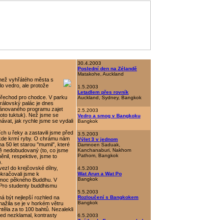
30.4.2003
Poslední den na Zélandě
Matakohe, Auckland
 než vyhřátého města s
o vedro, ale protože
1.5.2003
Letadlem přes rovník
l přechod pro chodce. V parku
Auckland, Sydney, Bangkok
Královský palác je dnes
lánovaného programu zajet
2.5.2003
oto tuktuk). Než jsme se
Vedro a smog v Bangkoku
mávat, jak rychle jsme se vydali
Bangkok
ch u řeky a zastavili jsme před
3.5.2003
kde krmí ryby. O chrámu nám
Výlet 3 v jednom
na 50 let starou "mumii", které
Damnoen Saduak,
eště nedobudovaný (to, co jsme
Kanchanaburi, Nakhom
Pathom, Bangkok
ěnil, respektive, jsme to
).
ezl do krejčovské dílny,
4.5.2003
okračovali jsme k
Wat Arun a Wat Po
Bangkok
í moc pěkného Buddhu. V
 Pro studenty buddhismu
5.5.2003
 být nejlepší rozhled na
Rozloučení s Bangkokem
Bangkok
ažila se je v horkém větru
htěla za to 100 bahtů. Nezalekli
ed nezklamal, kontrasty
6.5.2003