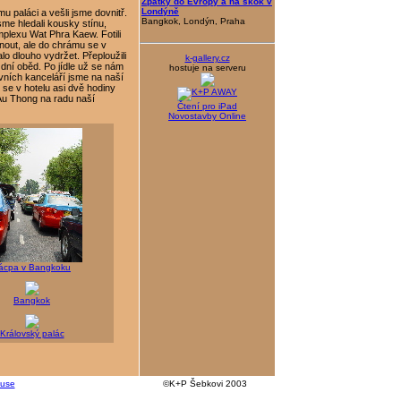
Zpátky do Evropy a na skok v
Londýně
 paláci a vešli jsme dovnitř.
Bangkok, Londýn, Praha
sme hledali kousky stínu,
lexu Wat Phra Kaew. Fotili
nout, ale do chrámu se v
lo dlouho vydržet. Přeploužili
k-gallery.cz
dní oběd. Po jídle už se nám
hostuje na serveru
ovních kanceláří jsme na naší
se v hotelu asi dvě hodiny
 Au Thong na radu naší
Čtení pro iPad
Novostavby Online
ácpa v Bangkoku
Bangkok
Královský palác
kuse
©K+P Šebkovi 2003