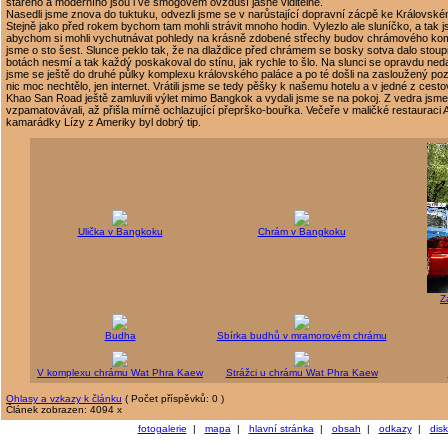
starého a moderního jsou i ve smogovém ovzduší jasně viditelné.
Nasedli jsme znova do tuktuku, odvezli jsme se v narůstající dopravní zácpě ke Královskému
Stejně jako před rokem bychom tam mohli strávit mnoho hodin. Vylezlo ale sluníčko, a tak j
abychom si mohli vychutnávat pohledy na krásně zdobené střechy budov chrámového komp
jsme o sto šest. Slunce peklo tak, že na dlaždice před chrámem se bosky sotva dalo stoup
botách nesmí a tak každý poskakoval do stínu, jak rychle to šlo. Na slunci se opravdu neda
jsme se ještě do druhé půlky komplexu královského paláce a po té došli na zasloužený poz
nic moc nechtělo, jen internet. Vrátili jsme se tedy pěšky k našemu hotelu a v jedné z cest
Khao San Road ještě zamluvili výlet mimo Bangkok a vydali jsme se na pokoj. Z vedra jsme 
vzpamatovávali, až přišla mírně ochlazující přeprško-bouřka. Večeře v maličké restauraci
kamarádky Lízy z Ameriky byl dobrý tip.
Ulička v Bangkoku
Chrám v Bangkoku
Z
Budha
Sbírka budhů v mramorovém chrámu
V komplexu chrámu Wat Phra Kaew
Strážci u chrámu Wat Phra Kaew
Ohlasy a vzkazy k článku
( Počet příspěvků: 0 )
Článek zobrazen: 4094 x
fotogalerie
|
mapa
|
hlavní stránka
|
obsah
|
odkazy
|
dis