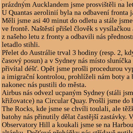
prázdným Aucklandem jsme prosvištěli na let
U Quantas aerolinií byla na odbavení fronta j
Měli jsme asi 40 minut do odletu a stále jsme
ve frontě. Naštěstí přišel člověk s vysílačkou 
z našeho letu z fronty a odbavili nás přednos
letadlo stihli.
Přelet do Austrálie trval 3 hodiny (resp. 2, 
časový posun) a v Sydney nás místo sluníčka 
přivítal déšť. Opět jsme prošli procedurou v
a imigrační kontrolou, prohlíželi nám boty a 
nakonec nás pustili do města.
Airbus nás odvezl ucpaným Sydney (stáli js
křižovatce) na Circular Quay. Prošli jsme do b
The Rocks, kde jsme se chvíli toulali, ale těž
batohy nás přinutily dělat častější zastávky. 
Observatory Hill a koukali jsme se na Harbou
altánku. Dešťové přeháňky nás střídavě nutil