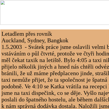
Letadlem přes rovník
Auckland, Sydney, Bangkok
1.5.2003
- Svátek práce jsme oslavili velmi
vstáváním o půl čtvrté, protože ve čtyři hodi
měl čekat taxik na letiště. Bylo 4:05 a taxi ni
přijelo několik jiných a hned nás chtěli odvé
bránili, že už máme předplaceno jinde, strašil
taxi nemůže přijet, že ta společnost je špatná
podobně. Ve 4:10 se Katka vrátila na recepci 
jsme na taxi dispečink, co se děje. Vyšlo naje
poslali do špatného hostelu, ale během dalšíc
k nám správná dodávka dostala. Naložili jsme