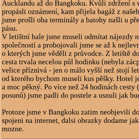
Aucklandu až do Bangkoku. Kvůli zdržení s 
propásli oznámení, kam přijela bagáž z našeho
jsme prošli oba terminály a batohy našli u p
pásu.
V letištní hale jsme museli odmítat nájezdy 
společností a probojovali jsme se až k nejle
o kterých jsme věděli z průvodce. Z letiště d
cesta trvala necelou půl hodinku (nebyla zác
velice příznivá - jen o málo vyšší než stojí le
od kterého bychom museli kus pěšky. Hotel je
a moc pěkný. Po více než 24 hodinách cesty 
posunů) jsme padli do postele a usnuli jak bu
Protoze jsme v Bangkoku zatim neobjevili do
spojeni na internet, dalsi obrazky dodame ja
mozne.