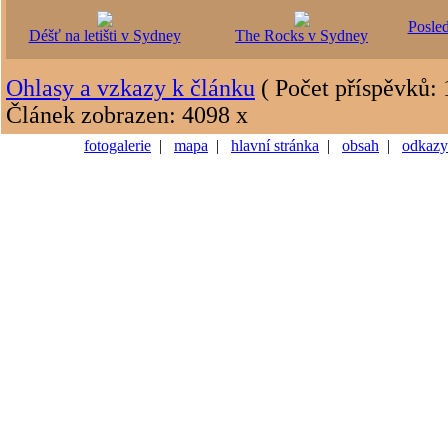
Posle
Déšť na letišti v Sydney
The Rocks v Sydney
Ohlasy a vzkazy k článku
( Počet příspěvků: 
Článek zobrazen: 4098 x
fotogalerie
|
mapa
|
hlavní stránka
|
obsah
|
odkazy