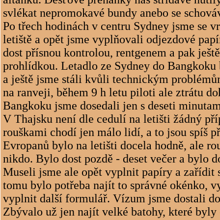
svlékat nepromokavé bundy anebo se schováv
Po třech hodinách v centru Sydney jsme se vrá
letiště a opět jsme vyplňovali odjezdové papí
dost přísnou kontrolou, rentgenem a pak ješt
prohlídkou. Letadlo ze Sydney do Bangkoku 
a ještě jsme stáli kvůli technickým problém
na ranveji, během 9 h letu piloti ale ztrátu do
Bangkoku jsme dosedali jen s deseti minutam
V Thajsku není dle cedulí na letišti žádný p
rouškami chodí jen málo lidí, a to jsou spíš př
Evropanů bylo na letišti docela hodně, ale r
nikdo. Bylo dost pozdě - deset večer a bylo d
Museli jsme ale opět vyplnit papíry a zařídit
tomu bylo potřeba najít to správné okénko, v
vyplnit další formulář. Vízum jsme dostali do
Zbývalo už jen najít velké batohy, které byl