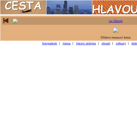
na článek
číňánci nesoucí lotos
fotogalerie
|
mapa
|
hlavní stránka
|
obsah
|
odkazy
|
dis