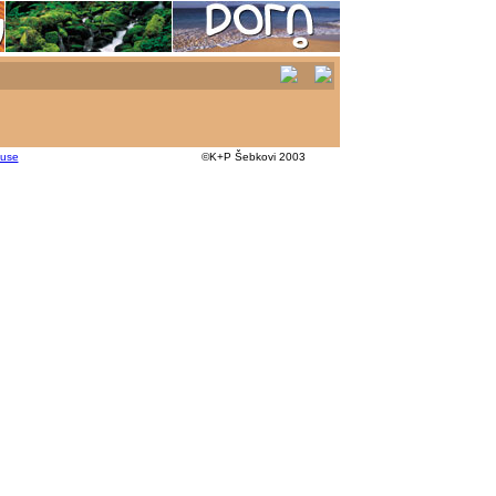
kuse
©K+P Šebkovi 2003