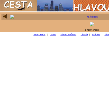
na článek
čínský chrám
fotogalerie
|
mapa
|
hlavní stránka
|
obsah
|
odkazy
|
dis