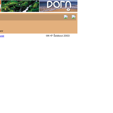
etr
kuse
©K+P Šebkovi 2003