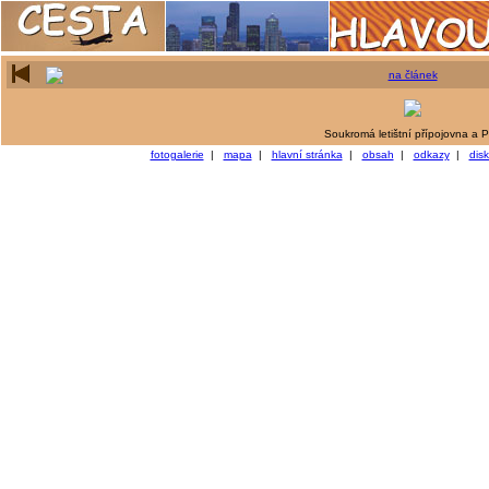
na článek
Soukromá letištní přípojovna a P
fotogalerie
|
mapa
|
hlavní stránka
|
obsah
|
odkazy
|
dis