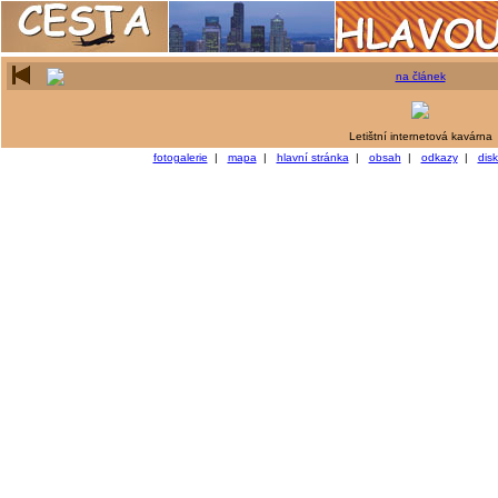
na článek
Letištní internetová kavárna
fotogalerie
|
mapa
|
hlavní stránka
|
obsah
|
odkazy
|
dis