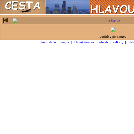
na článek
Letiště v Singapuru
fotogalerie
|
mapa
|
hlavní stránka
|
obsah
|
odkazy
|
dis