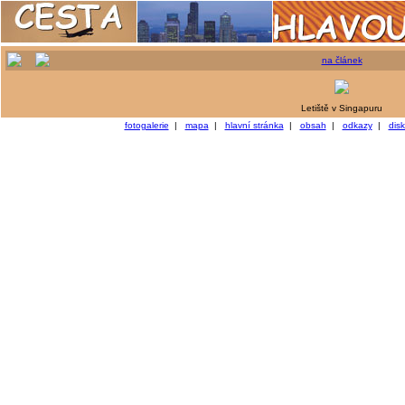
na článek
Letiště v Singapuru
fotogalerie
|
mapa
|
hlavní stránka
|
obsah
|
odkazy
|
dis