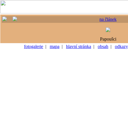
na článek
Papoušci
fotogalerie
|
mapa
|
hlavní stránka
|
obsah
|
odkazy