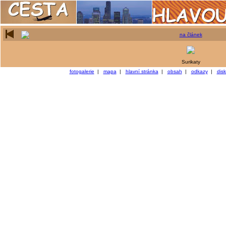
na článek
Surikaty
fotogalerie
|
mapa
|
hlavní stránka
|
obsah
|
odkazy
|
dis