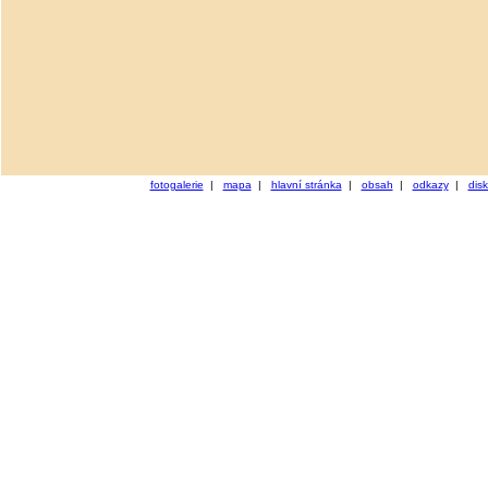
fotogalerie
|
mapa
|
hlavní stránka
|
obsah
|
odkazy
|
dis