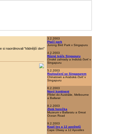
3.2.2003
Ptačí park
Jurong Bird Park v Singapuru
si naordinovali "klidnější den"
4.2.2003
Různé tváře Singapuru
čínské zahrady a Indická čtvrť v
Singapuru
5.2.2003
Rozloučení se Singapurem
Chinatown a Arabská čtvrť v
Singapuru
6.2.2003
Nový kontinent
Přelet do Austrálie, Melbourne
a Ballarat
8.2.2003
Zlatá horečka
Muzeum v Ballaratu a Great
Ocean Road
9.2.2003
Koalí les a 12 apoštolů
Cape Otway a 12 Apostles