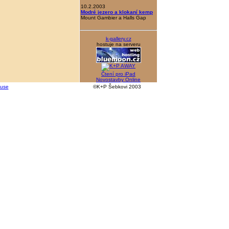
10.2.2003
Modré jezero a klokaní kemp
Mount Gambier a Halls Gap
k-gallery.cz
hostuje na serveru
Čtení pro iPad
Novostavby Online
kuse
©K+P Šebkovi 2003