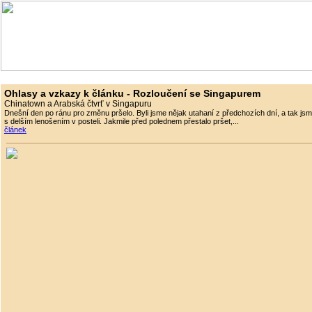
Ohlasy a vzkazy k článku - Rozloučení se Singapurem
Chinatown a Arabská čtvrť v Singapuru
Dnešní den po ránu pro změnu pršelo. Byli jsme nějak utahaní z předchozích dní, a tak jsme 
s delším lenošením v posteli. Jakmile před polednem přestalo pršet,...
článek