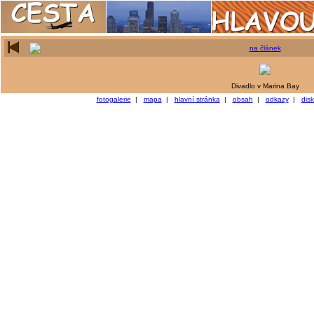
na článek
Divadlo v Marina Bay
fotogalerie
|
mapa
|
hlavní stránka
|
obsah
|
odkazy
|
dis