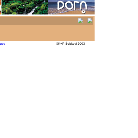
kuse
©K+P Šebkovi 2003