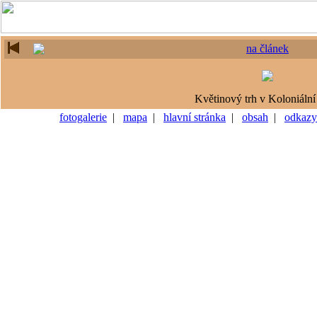
na článek
Květinový trh v Koloniální 
fotogalerie
|
mapa
|
hlavní stránka
|
obsah
|
odkazy