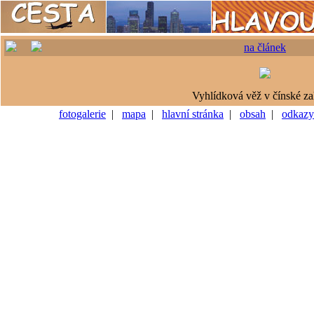
na článek
Vyhlídková věž v čínské z
fotogalerie
|
mapa
|
hlavní stránka
|
obsah
|
odkazy