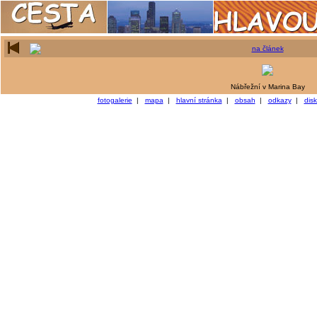
na článek
Nábřežní v Marina Bay
fotogalerie
|
mapa
|
hlavní stránka
|
obsah
|
odkazy
|
dis