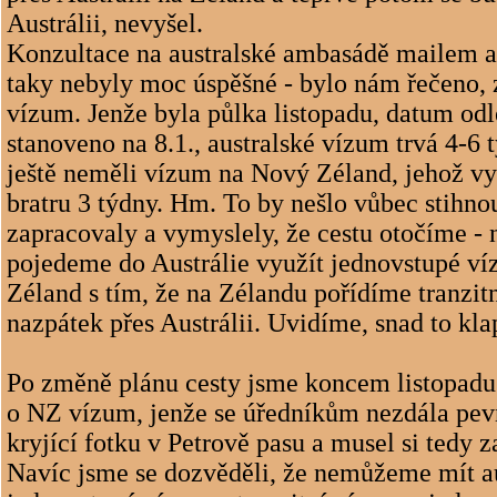
Austrálii, nevyšel.
Konzultace na australské ambasádě mailem a
taky nebyly moc úspěšné - bylo nám řečeno, 
vízum. Jenže byla půlka listopadu, datum odl
stanoveno na 8.1., australské vízum trvá 4-6 
ještě neměli vízum na Nový Zéland, jehož vyř
bratru 3 týdny. Hm. To by nešlo vůbec stihn
zapracovaly a vymyslely, že cestu otočíme - 
pojedeme do Austrálie využít jednovstupé ví
Zéland s tím, že na Zélandu pořídíme tranzit
nazpátek přes Austrálii. Uvidíme, snad to kla
Po změně plánu cesty jsme koncem listopadu
o NZ vízum, jenže se úředníkům nezdála pevn
kryjící fotku v Petrově pasu a musel si tedy z
Navíc jsme se dozvěděli, že nemůžeme mít a