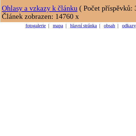
Ohlasy a vzkazy k článku
( Počet příspěvků: 
Článek zobrazen: 14760 x
fotogalerie
|
mapa
|
hlavní stránka
|
obsah
|
odkazy