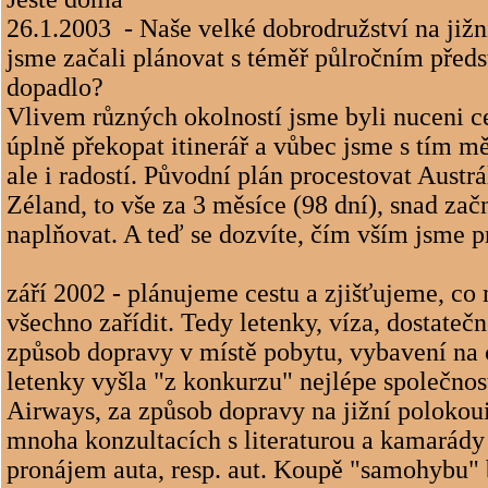
26.1.2003
- Naše velké dobrodružství na jižn
jsme začali plánovat s téměř půlročním předs
dopadlo?
Vlivem různých okolností jsme byli nuceni c
úplně překopat itinerář a vůbec jsme s tím měl
ale i radostí. Původní plán procestovat Austrá
Zéland, to vše za 3 měsíce (98 dní), snad za
naplňovat. A teď se dozvíte, čím vším jsme pr
září 2002 - plánujeme cestu a zjišťujeme, c
všechno zařídit. Tedy letenky, víza, dostatečn
způsob dopravy v místě pobytu, vybavení na c
letenky vyšla "z konkurzu" nejlépe společnost
Airways, za způsob dopravy na jižní polokoui
mnoha konzultacích s literaturou a kamarády 
pronájem auta, resp. aut. Koupě "samohybu"