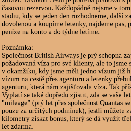
zdraví. Takovou cestu je potřeba plánovat s p
časovou rezervou. Každopádně nejsme v tomt
stadiu, kdy se jeden den rozhodneme, další z
dovolenou a koupíme letenky, najdeme pas,
peníze na konto a do týdne letíme.
Poznámka:
Společnost British Airways je prý schopna zaj
požadovaná víza pro své klienty, ale to jsme 
v okamžiku, kdy jsme měli jedno vízum již h
vízum na cestě přes agenturu a letenky přeb
agenturu, která nám zajišťovala víza. Tak příšt
Vyplatí se také dopředu zjistit, zda se vaše le
"mileage" (prý let přes společnost Quantas se
pouze za určitých podmínek), jestli můžete z
kilometry získat bonus, který se dá využít tř
let zdarma.