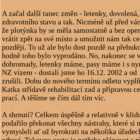
A začal další tanec změn - letenky, dovolená,
zdravotního stavu a tak. Nicméně už před váno
že plotýnka by se měla samostatně a bez op
vrátit zpět na své místo a umožnit nám tak ce
později. To už ale bylo dost pozdě na přebuk
hodně toho bylo vyprodáno. No, nakonec se v
dohromady, letenky máme, pasy máme i s ny
NZ vízem - dostali jsme ho 16.12. 2002 a od 
zrušili. Dobu do nového termínu odletu vypl
Katka střídavě rehabilitací zad a přípravou ce
prací. A těšíme se čím dál tím víc.
A shrnutí? Celkem úspěšně a relativně v klid
podařilo překonat všechny nástrahy, které si 
vymysleli ať už byrokrati na několika úřadec