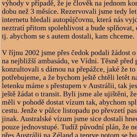
výhody v případě, že je člověk na jednom kon
dobu než 3 měsíce. Rezervovali jsme tedy le
internetu hledali autopůjčovnu, která nás vyjd
neztratí přitom spolehlivost a bude splňovat
tj. abychom se s autem dostali, kam chceme.
V říjnu 2002 jsme přes čedok podali žádost o 
na nejbližší ambasádu, ve Vídni. Těsně před
konzultovali s dámou na přepážce, jaké že to
potřebujeme, a že bychom ještě chtěli letět n
letenku máme s přestupem v Austrálii, tak je
ještě žádat o transit. Byli jsme ale ujištěni, 
měli v pohodě dostat vízum tak, abychom spln
cestu. Jenže v půlce listopadu po převzetí pa
jinak. Australské vízum jsme sice dostali hne
pouze jednovstupé. Tudíž původní plán, že n
přes Austrálii na Zéland a teprve potom se b