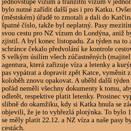
jednovstupé vízum a tranzitní vízum v jedno
bylo nutné zařídit další pas i pro Katku. Ov
(městském) úřadě to zmotali a dali do Katči
špatné číslo, takže byl neplatný. Pasy mezití
svou cestu pro NZ vízum do Londýna, aniž 
zjistil. A byl konec listopadu. Za týden na to
schránce čekalo předvolání ke kontrole cesto
S velkým úsilím všech zúčastněných (majitel
agentura, která zařizuje víza a letenky a kurý
pas vypátrat a dopravit zpět Katce, vyměnit 
koloběh znovu opakovat. A uběhl další týden
pořád neměli všechny dokumenty k tomu, a
odletět, respektive platit letenky. Prosinec 
slibně do okamžiku, kdy si Katka hnula se zá
objevili, že je to vyhřezlá plotýnka. To bylo 
se měly platit 22.12. a NZ víza a naše pasy b
cestách.